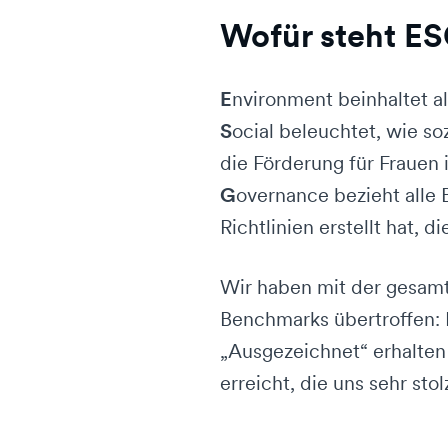
Wofür steht E
E
nvironment beinhaltet a
S
ocial beleuchtet, wie so
die Förderung für Frauen
G
overnance bezieht alle
Richtlinien erstellt hat,
Wir haben mit der gesamt
Benchmarks übertroffen: 
„Ausgezeichnet“ erhalten
erreicht, die uns sehr st