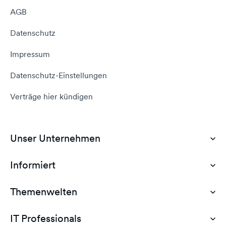
AGB
Datenschutz
Impressum
Datenschutz-Einstellungen
Verträge hier kündigen
Unser Unternehmen
Informiert
Über Uns
Karriere
Themenwelten
Hilfebereich (Kundenbereich)
Kontakt aufnehmen
dogado.blog
IT Professionals
IT Professionals