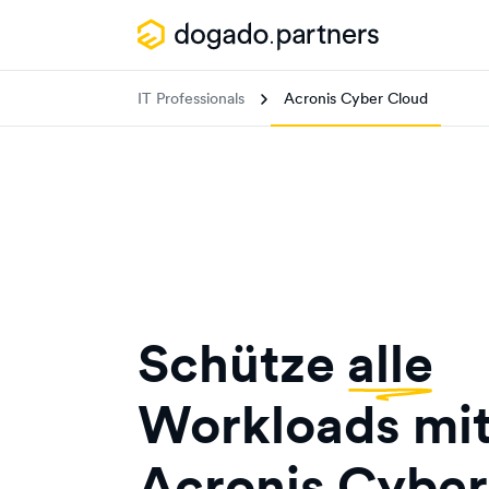
IT Professionals
Acronis Cyber Cloud
Schütze
alle
Workloads mi
Acronis Cyber