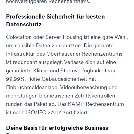
hochverfügbaren Rechenzentrums.
+49 511 899 555 0
oder
hello@dogado.partners
Professionelle Sicherheit für besten
Datenschutz
Schön, dass ich dir
Tut mir leid, du erreichst
helfen konnte.
uns unter:
Schön, dass ich dir
Tut mir leid, du erreichst
Schön, dass ich dir
Tut mir leid, du erreichst
Schön, dass ich dir
Tut mir leid, du erreichst
Colocation oder Server-Housing ist eine gute Wahl,
+49 511 899 555 0
oder
helfen konnte.
uns unter:
helfen konnte.
uns unter:
helfen konnte.
uns unter:
hello@dogado.partners
um sensible Daten zu schützen: Die gesamte
+49 511 899 555 0
oder
+49 511 899 555 0
oder
+49 511 899 555 0
oder
Schön, dass ich dir
Tut mir leid, du erreichst
hello@dogado.partners
hello@dogado.partners
Infrastruktur des Oberhausener Rechenzentrums
hello@dogado.partners
helfen konnte.
uns unter:
+49 511 899 555 0
oder
ist redundant ausgelegt. Verlasse dich auf eine
hello@dogado.partners
garantierte Klima- und Stromverfügbarkeit von
99.99%. Hohe Gebäudesicherheit mit
Einbruchmeldeanlage, Videoüberwachung und
mehrstufigen biometrischen Zutrittskontrollen
runden das Paket ab. Das KAMP-Rechenzentrum
ist nach ISO/IEC 27001 zertifiziert.
Deine Basis für erfolgreiche Business-