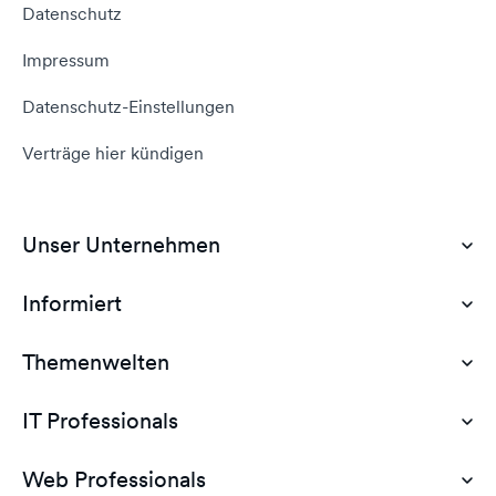
Datenschutz
Impressum
Datenschutz-Einstellungen
Verträge hier kündigen
Unser Unternehmen
Informiert
Über Uns
Karriere
Themenwelten
Hilfebereich (Kundenbereich)
Kontakt aufnehmen
dogado.blog
IT Professionals
IT Professionals
Web Professionals
Web Professionals
vDataCenter Cloud