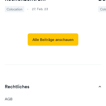
27. Feb. 23
Colocation
Col
Alle Beiträge anschauen
Rechtliches
AGB