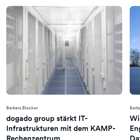
Barbara Blecker
Barb
dogado group stärkt IT-
Wi
Infrastrukturen mit dem KAMP-
En
Rechenzentrum
Da