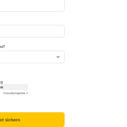
ns?
ng
en
Friendly
Captcha ⇗
t sichern